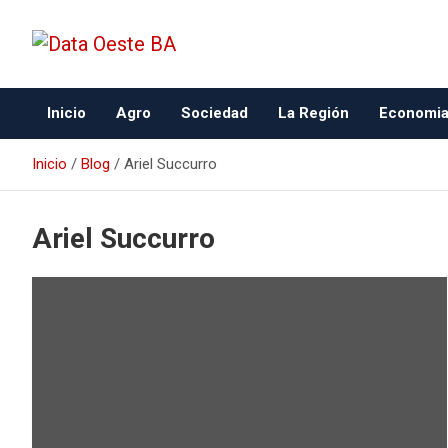
Data Oeste BA
Inicio
Agro
Sociedad
La Región
Economi
Inicio
Blog
Ariel Succurro
Ariel Succurro