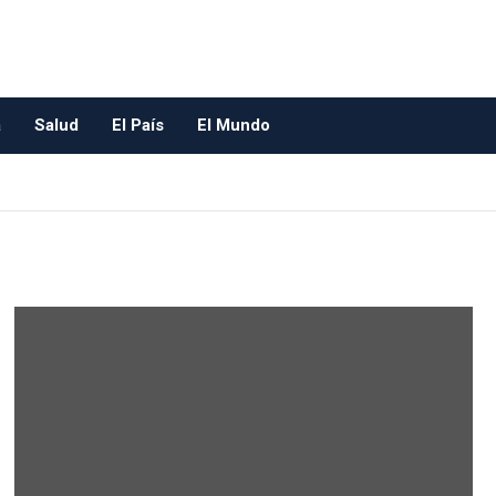
a
Salud
El País
El Mundo