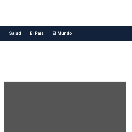
a
Salud
El País
El Mundo