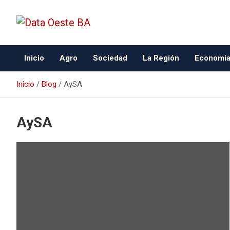
Data Oeste BA
Inicio
Agro
Sociedad
La Región
Economi
Inicio
Blog
AySA
AySA