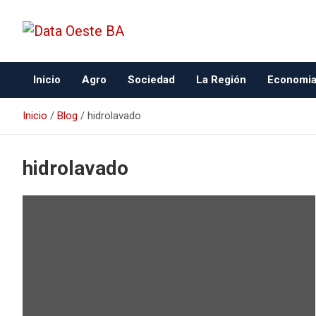
Data Oeste BA
Inicio
Agro
Sociedad
La Región
Economi
Inicio
Blog
hidrolavado
hidrolavado