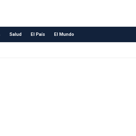
a
Salud
El País
El Mundo