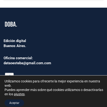
Edición digital
Buenos Aires.
Oficina comercial:
dataoesteba@gmail.com.com
Utilizamos cookies para ofrecerte la mejor experiencia en nuestra
web.
Puedes aprender más sobre qué cookies utilizamos o desactivarlas
en los
ajustes
.
©2024 www.Dataoesteba.com.ar
Aceptar
República Argentina | Todos los derechos reservados.