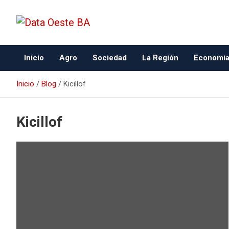
Data Oeste BA
Inicio
Agro
Sociedad
La Región
Economi
Inicio
Blog
Kicillof
Kicillof