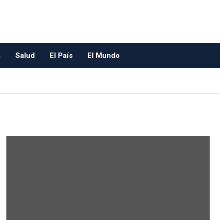
a
Salud
El País
El Mundo