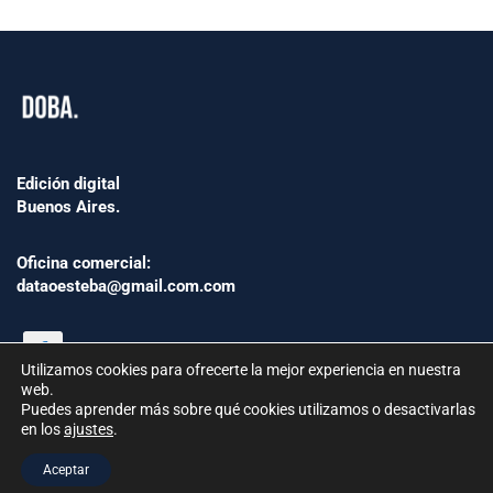
Edición digital
Buenos Aires.
Oficina comercial:
dataoesteba@gmail.com.com
Utilizamos cookies para ofrecerte la mejor experiencia en nuestra
web.
Puedes aprender más sobre qué cookies utilizamos o desactivarlas
en los
ajustes
.
©2024 www.Dataoesteba.com.ar
Aceptar
República Argentina | Todos los derechos reservados.