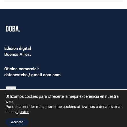
Edición digital
Buenos Aires.
Oficina comercial:
dataoesteba@gmail.com.com
Utilizamos cookies para ofrecerte la mejor experiencia en nuestra
web.
Puedes aprender más sobre qué cookies utilizamos o desactivarlas
en los
ajustes
.
©2024 www.Dataoesteba.com.ar
Aceptar
República Argentina | Todos los derechos reservados.