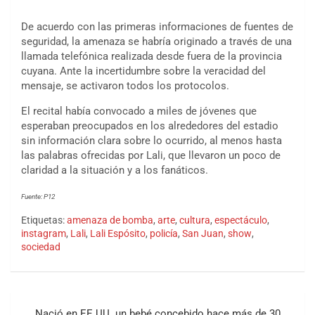
De acuerdo con las primeras informaciones de fuentes de
seguridad, la amenaza se habría originado a través de una
llamada telefónica realizada desde fuera de la provincia
cuyana. Ante la incertidumbre sobre la veracidad del
mensaje, se activaron todos los protocolos.
El recital había convocado a miles de jóvenes que
esperaban preocupados en los alrededores del estadio
sin información clara sobre lo ocurrido, al menos hasta
las palabras ofrecidas por Lali, que llevaron un poco de
claridad a la situación y a los fanáticos.
Fuente: P12
Etiquetas:
amenaza de bomba
,
arte
,
cultura
,
espectáculo
,
instagram
,
Lali
,
Lali Espósito
,
policía
,
San Juan
,
show
,
sociedad
Nació en EE.UU. un bebé concebido hace más de 30