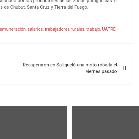
stionado por los productores de las zonas patagónicas: el
s de Chubut, Santa Cruz y Tierra del Fuego.
remuneración
,
salarios
,
trabajadores rurales
,
trabajo
,
UATRE
Recuperaron en Salliqueló una moto robada el
viernes pasado