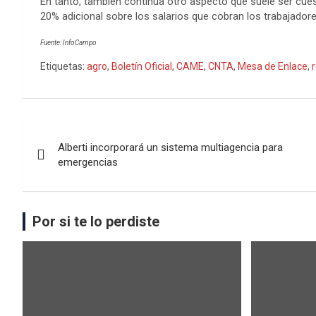
En tanto, también continúa otro aspecto que suele ser cue
20% adicional sobre los salarios que cobran los trabajadore
Fuente: InfoCampo
Etiquetas:
agro
,
Boletín Oficial
,
CAME
,
CNTA
,
Mesa de Enlace
,
Alberti incorporará un sistema multiagencia para
emergencias
Por si te lo perdiste