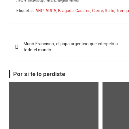
FUENTE: Casares Hoy / InfoTEC / Bragado Informa
Etiquetas:
AFIP
,
ARCA
,
Bragado
,
Casares
,
Cierre
,
Salto
,
Trenqu
Murió Francisco, el papa argentino que interpeló a
todo el mundo
Por si te lo perdiste