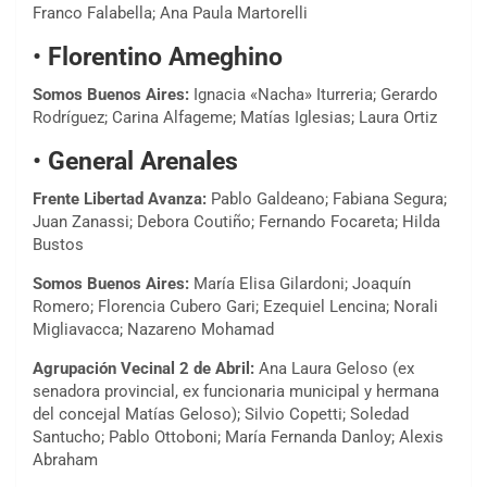
Franco Falabella; Ana Paula Martorelli
•
Florentino Ameghino
Somos Buenos Aires:
Ignacia «Nacha» Iturreria; Gerardo
Rodríguez; Carina Alfageme; Matías Iglesias; Laura Ortiz
•
General Arenales
Frente Libertad Avanza:
Pablo Galdeano; Fabiana Segura;
Juan Zanassi; Debora Coutiño; Fernando Focareta; Hilda
Bustos
Somos Buenos Aires:
María Elisa Gilardoni; Joaquín
Romero; Florencia Cubero Gari; Ezequiel Lencina; Norali
Migliavacca; Nazareno Mohamad
Agrupación Vecinal 2 de Abril:
Ana Laura Geloso (ex
senadora provincial, ex funcionaria municipal y hermana
del concejal Matías Geloso); Silvio Copetti; Soledad
Santucho; Pablo Ottoboni; María Fernanda Danloy; Alexis
Abraham