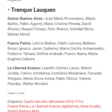
•
Trenque Lauquen
Somos Buenos Aires:
Jose María Provenzano, Marta
Bathis, Pablo Aguirre, María Cristina Pereda, David
Álvarez, Raquel Crespo, Polo Branca, Soledad Mora,
Matías Moral
Fuerza Patria:
Leticia Badino; Pablo Larrosa; Bárbara
Rossi; Ignacio Javier Cadierno; María Cecilia Achaerandio;
Federico Tártara; Delfina Andrade; Franco Ibarra; María
Eugenia Cabrera
La Libertad Avanza:
Leandro Gómez Lasso, Mariel
Jordán, Carlos Urtizberea, Estefanía Mosbruker, Facundo
Artigues, María Alicia Arena, Pablo Olmos, Valeria
Paredes, Walter Morales
Fuente: La Tecla.
Etiquetas:
Cuarta Sección
,
elecciones 2025
,
FIT-U
,
Fuerza Patria
,
La Libertad Avanza
,
legislativas
,
listas locales
,
Somos Buenos Aires