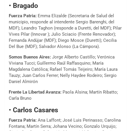
•
Bragado
Fuerza Patria:
Emma Elizalde (Secretaria de Salud del
municipio, responde al intendente Sergio Barenghi, del
MDF); Leandro Taghon (responde a Duretti, del MDF); Pilar
Vives Pilar (Innovar ); Julio Sciacio (Frente Renovador);
Fernanda Andújar (MDF); Diego Mosce (Duretti); Cecilia
Del Bue (MDF); Salvador Alonso (La Cámpora).
Somos Buenos Aires:
Jorge Alberto Castillo; Verónica
Viviana Tucci; Guillermo Raúl Raffasquino; María
Magdalena Católica; Rafael Tomás Teijeiro; María Laura
Tauzy; Juan Carlos Ferrer; Nelly Haydee Rodeiro; Sergio
Daniel Almirón
Frente La Libertad Avanza:
Paola Alsina; Martín Ribatto;
Carla Bruno
•
Carlos Casares
Fuerza Patria:
Ana Laffont; José Luis Perinasso; Carolina
Fontana; Martín Serra; Johana Vecino; Gonzalo Urquijo;