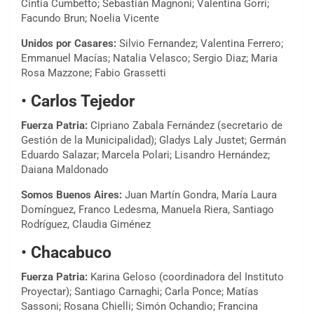
Cintia Cumbetto; Sebastián Magnoni; Valentina Gorri;
Facundo Brun; Noelia Vicente
Unidos por Casares:
Silvio Fernandez; Valentina Ferrero;
Emmanuel Macías; Natalia Velasco; Sergio Diaz; Maria
Rosa Mazzone; Fabio Grassetti
•
Carlos Tejedor
Fuerza Patria:
Cipriano Zabala Fernández (secretario de
Gestión de la Municipalidad); Gladys Laly Justet; Germán
Eduardo Salazar; Marcela Polari; Lisandro Hernández;
Daiana Maldonado
Somos Buenos Aires:
Juan Martín Gondra, María Laura
Domínguez, Franco Ledesma, Manuela Riera, Santiago
Rodríguez, Claudia Giménez
•
Chacabuco
Fuerza Patria:
Karina Geloso (coordinadora del Instituto
Proyectar); Santiago Carnaghi; Carla Ponce; Matías
Sassoni; Rosana Chielli; Simón Ochandio; Francina