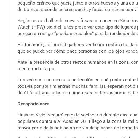
pequeño cráneo que yacía junto a otros huesos y una colum
de Damasco donde se cree que hay fosas comunes con víct
Según se van hallando nuevas fosas comunes en Siria tras
Watch (HRW) pidió el lunes preservar este tipo de lugare
pongan en riesgo “pruebas cruciales” para la rendición de 
En Tadamon, sus investigadores verificaron estos días la u
que se puede ver cómo once personas con los ojos vendad
Ante la presencia de otros restos humanos en la zona, co
o enterrados aquí.
Los vecinos conocen a la perfección en qué puntos entre 
todavía por abrir mientras muchas familias esperan notici
de Al Asad, acusadas de numerosas matanzas como esta
Desapariciones
Hussam vivió “seguro” en este vecindario durante casi cuat
populares contra a Al Asad en 2011 llegó a la zona la mil
mayor parte de la población se vio desplazada de forma fo