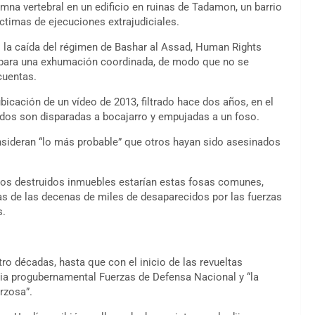
na vertebral en un edificio en ruinas de Tadamon, un barrio
imas de ejecuciones extrajudiciales.
 la caída del régimen de Bashar al Assad, Human Rights
s para una exhumación coordinada, de modo que no se
cuentas.
bicación de un vídeo de 2013, filtrado hace dos años, en el
os son disparadas a bocajarro y empujadas a un foso.
nsideran “lo más probable” que otros hayan sido asesinados
los destruidos inmuebles estarían estas fosas comunes,
as de las decenas de miles de desaparecidos por las fuerzas
s.
ro décadas, hasta que con el inicio de las revueltas
icia progubernamental Fuerzas de Defensa Nacional y “la
rzosa”.