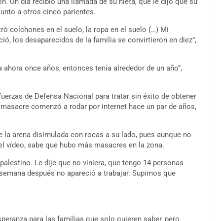
. Un día recibió una llamada de su nieta, que le dijo que su
unto a otros cinco parientes.
ró colchones en el suelo, la ropa en el suelo (…) Mi
ó, los desaparecidos de la familia se convirtieron en diez”,
a ahora once años, entonces tenía alrededor de un año”,
 Fuerzas de Defensa Nacional para tratar sin éxito de obtener
a masacre comenzó a rodar por internet hace un par de años,
 la arena disimulada con rocas a su lado, pues aunque no
el vídeo, sabe que hubo más masacres en la zona.
alestino. Le dije que no viniera, que tengo 14 personas
a semana después no apareció a trabajar. Supimos que
peranza para las familias que solo quieren saber, pero