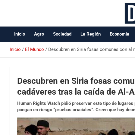
Data Oeste BA
Inicio
Agro
Sociedad
La Región
Economia
Inicio
El Mundo
Descubren en Siria fosas comunes con al m
Descubren en Siria fosas comu
cadáveres tras la caída de Al-
Human Rights Watch pidió preservar este tipo de lugares
pongan en riesgo “pruebas cruciales”. Creen que hay dec