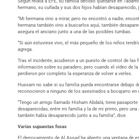
Según relata a EFE, su familia decidió quedarse en Tadamon
hermano, su cuñada y sus dos hijos habían desaparecido, j
“Mi hermana vino a mirar, pero no encontró a nadie, encont
hermana también vino a buscarlos aquí, también desapareci
asegura el anciano junto a una de las posibles tumbas.
“Si aún estuviese vivo, el más pequeño de los niños tendrí
agrega.
Tras el incidente, acudieron a un puesto de control de las
información sobre su paradero, pero cuando el vídeo de l
perdieron por completo la esperanza de volver a verles.
Hussam no sabe si su familia pueda encontrarse debajo de
reconocieron a ninguno de los asesinados a bocajarro en 
“Tengo un amigo llamado Hisham Abdalá, tiene pasaporte p
desaparecidas, entre mi familia y la de mi primo, pero un
también había desaparecido junto a su familia”, dice.
Varias supuestas fosas
El derrocamiento de Al Assad ha abierto una ventana de es