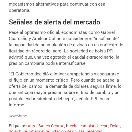
mecanismos alternativos para continuar con esa
operatoria.
Señales de alerta del mercado
Pese al optimismo oficial, economistas como Gabriel
Caamaño y Amilcar Collante consideraron “insuficiente”
la capacidad de acumulación de divisas en un contexto de
liquidación récord del agro. La sociedad de bolsa PPI
advirtió que, una vez agotado el caudal extraordinario, la
presión cambiaria podría intensificarse.
“El Gobierno decidió eliminar competencia y asegurarse
el flujo en un momento crítico. Pero cuando se acabe la
oferta del campo, la demanda de dólares seguirá firme, lo
que anticipa mayor presión sobre el tipo de cambio y un
posible endurecimiento del cepo”, señaló PPI en un
informe.
Fuente: Ámbito.
Etiquetas:
agro
,
Banco Central
,
brecha cambiaria
,
cepo
,
Dólar
,
dólar blue
,
Inflación
,
liquidación de divisas
,
reservas
,