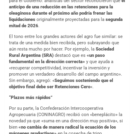
para el Gobierno: analistas del sector reconocieron que
el
anticipo de una reducción en las retenciones para la
oleaginosa durante el próximo año podría frenar las
liquidaciones
originalmente proyectadas para la
segunda
mitad de 2026
.
El tono entre los grandes actores del agro fue similar: se
trata de una medida bien recibida, pero subrayando que
aún resta mucho por hacer. Por ejemplo, la
Sociedad
Rural Argentina (SRA)
destacó que es
«un paso
fundamental en la dirección correcta»
y que ayuda a
«recuperar competitividad, incentivar la inversión y
promover un verdadero desarrollo del campo argentino».
Sin embargo, agregó: «
Seguimos sosteniendo que el
objetivo final debe ser Retenciones Cero
«.
“Plazos más rápidos”
Por su parte, la Confederación Intercooperativa
Agropecuaria (CONINAGRO) recibió con «beneplácito» la
novedad ya que «suma en una dirección muy positiva», si
bien
«no cambia de manera radical la ecuación de los
márgenes productivos»
en la cosecha de trigo.