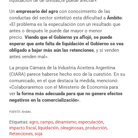
liquidación de de divisas,te puede afectar».
Un
empresario del agro
con conocimiento de las
conductas del sector sintetizó esta dificultad a
Ámbito
:
«El problema es la especulación con un resultado que
antes o después le puede dar mayor o menor
precio.
Viendo que el Gobierno ya aflojó, se puede
esperar que ante falta de liquidación el Gobierno se vea
obligado a bajar más aún las retenciones
, y si venden
antes venden mal».
La propia Cámara de la Industria Aceitera Argentina
(CIARA) parece haberse hecho eco de la cuestión. En su
comunicado, en el que destaca la medida, mencionó:
«Colaboraremos con el Ministerio de Economía para
ver
la forma más adecuada para que no genere efectos
negativos en la comercialización
«.
FUENTE: Ámbito.
Etiquetas:
agro
,
campo
,
dinamismo
,
especulación
,
impacto fiscal
,
liquidación
,
oleaginosas
,
producción
,
Retenciones
,
soja