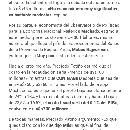
el costo fiscal entre el trigo y la cebada estaría en torno a
los u$s45 millones.
«No es un número muy significativo,
es bastante modesto»
, explicó.
Por su parte, el economista del Observatorio de Políticas
para la Economía Nacional,
Federico Machado
, estimó a
este medio que el costo sería de $0,1 billones, mismo
número al que llegó el jefe de macroeconomía del Banco
de la Provincia de Buenos Aires,
Matías Rajnerman
,
estimó que .
«Muy poco»
, sintetizó a este medio.
Hacia el próximo año, Preciado Patiño estimó que el
costo en la recaudación sería «menos de u$s100
millones», mientras que
CONINAGRO
espera que sea de
entre u$s50 y u$s60 millones. Por el lado de la soja,
Machado calculó que si «el poroto baja escalonadamente
de 24% a 18% y las manufacturas (aceite y harina) bajan
de 22,5% a 16,5%,
el costo fiscal sería del 0,1% del PIB
«,
equivalente a
u$s700 millones
.
De todas maneras, Preciado Patiño argumentó: «Lo que
queda claro con lo que dijo
Milei
, es que, al final del