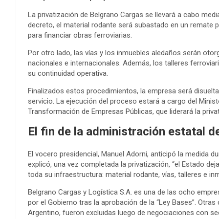
La privatización de Belgrano Cargas se llevará a cabo medi
decreto, el material rodante será subastado en un remate p
para financiar obras ferroviarias.
Por otro lado, las vías y los inmuebles aledaños serán otor
nacionales e internacionales. Además, los talleres ferrovi
su continuidad operativa.
Finalizados estos procedimientos, la empresa será disuelta 
servicio. La ejecución del proceso estará a cargo del Minis
Transformación de Empresas Públicas, que liderará la privat
El fin de la administración estatal d
El vocero presidencial, Manuel Adorni, anticipó la medida d
explicó, una vez completada la privatización, “el Estado dej
toda su infraestructura: material rodante, vías, talleres e in
Belgrano Cargas y Logística S.A. es una de las ocho empres
por el Gobierno tras la aprobación de la “Ley Bases”. Otra
Argentino, fueron excluidas luego de negociaciones con sec