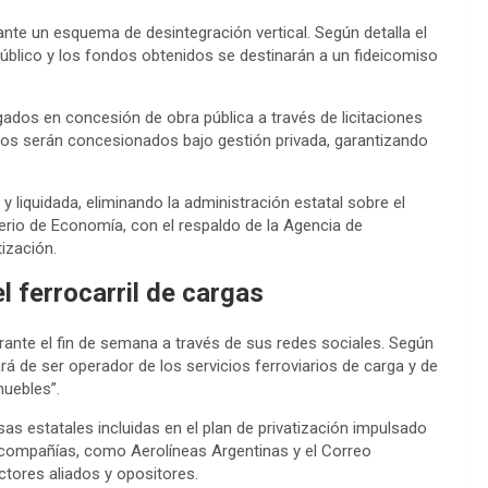
ante un esquema de desintegración vertical. Según detalla el
úblico y los fondos obtenidos se destinarán a un fideicomiso
gados en concesión de obra pública a través de licitaciones
arios serán concesionados bajo gestión privada, garantizando
y liquidada, eliminando la administración estatal sobre el
terio de Economía, con el respaldo de la Agencia de
ización.
el ferrocarril de cargas
urante el fin de semana a través de sus redes sociales. Según
ará de ser operador de los servicios ferroviarios de carga y de
muebles”.
as estatales incluidas en el plan de privatización impulsado
s compañías, como Aerolíneas Argentinas y el Correo
tores aliados y opositores.