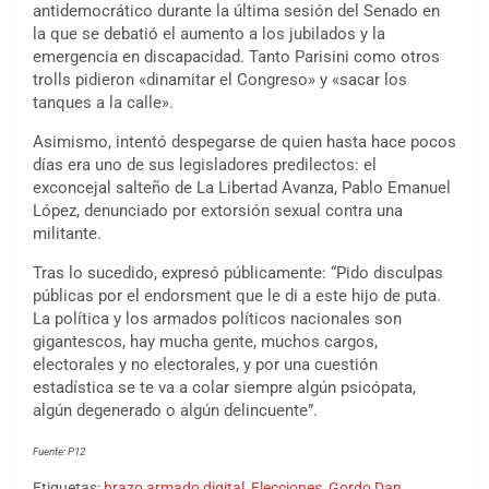
antidemocrático durante la última sesión del Senado en
la que se debatió el aumento a los jubilados y la
emergencia en discapacidad. Tanto Parisini como otros
trolls pidieron «dinamitar el Congreso» y «sacar los
tanques a la calle».
Asimismo, intentó despegarse de quien hasta hace pocos
días era uno de sus legisladores predilectos: el
exconcejal salteño de La Libertad Avanza, Pablo Emanuel
López, denunciado por extorsión sexual contra una
militante.
Tras lo sucedido, expresó públicamente: “Pido disculpas
públicas por el endorsment que le di a este hijo de puta.
La política y los armados políticos nacionales son
gigantescos, hay mucha gente, muchos cargos,
electorales y no electorales, y por una cuestión
estadística se te va a colar siempre algún psicópata,
algún degenerado o algún delincuente”.
Fuente: P12
Etiquetas:
brazo armado digital
,
Elecciones
,
Gordo Dan
,