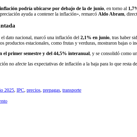
 inflación podría ubicarse por debajo de la de junio
, en torno al
1,7
preciación ayuda a contener la inflación», remarcó
Aldo Abram
, dire
antada
r el dato nacional, marcó una inflación del
2,1% en junio
, tras haber si
 los productos estacionales, como frutas y verduras, mostraron bajas o
 el primer semestre y del 44,5% interanual
, y se consolidó como un
ión no afecte las expectativas de inflación a la baja para lo que resta d
nio 2025
,
IPC
,
precios
,
prepagas
,
transporte
ento