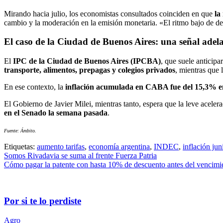
Mirando hacia julio, los economistas consultados coinciden en que
la
cambio y la moderación en la emisión monetaria. «El ritmo bajo de de
El caso de la Ciudad de Buenos Aires: una señal adel
El
IPC de la Ciudad de Buenos Aires (IPCBA)
, que suele anticipa
transporte, alimentos, prepagas y colegios privados
, mientras que
En ese contexto, la
inflación acumulada en CABA fue del 15,3% en
El Gobierno de Javier Milei, mientras tanto, espera que la leve acelerac
en el Senado la semana pasada
.
Fuente: Ámbito.
Etiquetas:
aumento tarifas
,
economía argentina
,
INDEC
,
inflación ju
Somos Rivadavia se suma al frente Fuerza Patria
Cómo pagar la patente con hasta 10% de descuento antes del vencimi
Por si te lo perdiste
Agro