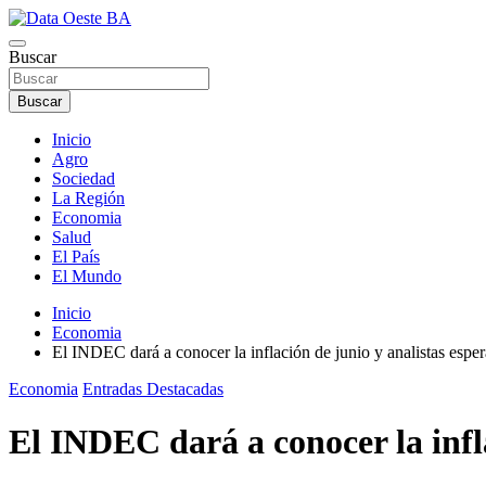
Buscar
Data Oeste BA
Buscar
Inicio
Agro
Sociedad
La Región
Economia
Salud
El País
El Mundo
Inicio
Economia
El INDEC dará a conocer la inflación de junio y analistas espe
Economia
Entradas Destacadas
El INDEC dará a conocer la infl