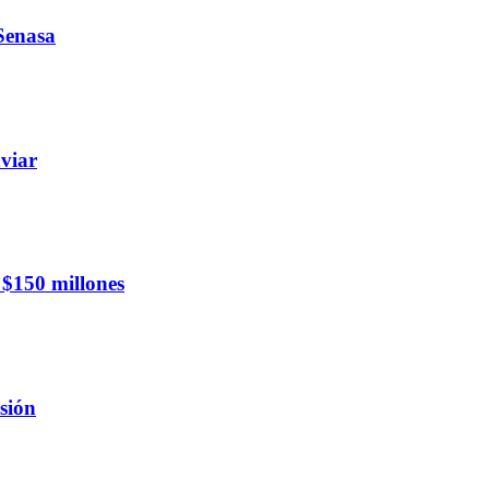
 Senasa
viar
 $150 millones
sión