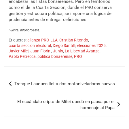
encabezar las listas bonaerenses. Pero en territorios
como el de la Cuarta Sección, donde el PRO conserva
gestión y estructura política, se impone una lógica de
prudencia antes de entregar definiciones.
Fuente: Infonoroeste.
Etiquetas:
alianza PRO-LLA
,
Cristián Ritondo
,
cuarta sección electoral
,
Diego Santilli
,
elecciones 2025
,
Javier Milei
,
Juan Fiorini
,
Junín
,
La Libertad Avanza
,
Pablo Petrecca
,
política bonaerense
,
PRO
Trenque Lauquen licita dos motoniveladoras nuevas
El escándalo cripto de Milei quedó en pausa por el
homenaje al Papa