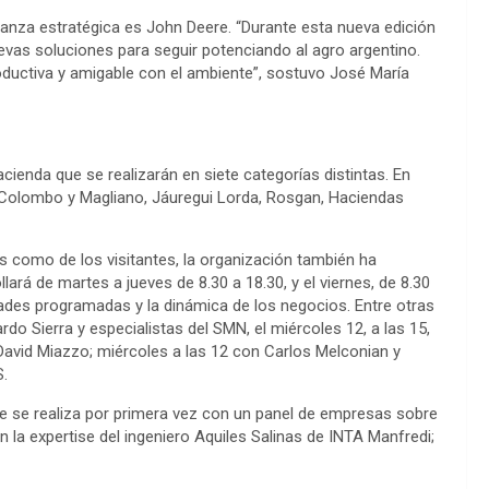
ianza estratégica es John Deere. “Durante esta nueva edición
as soluciones para seguir potenciando al agro argentino.
oductiva y amigable con el ambiente”, sostuvo José María
ienda que se realizarán en siete categorías distintas. En
 Colombo y Magliano, Jáuregui Lorda, Rosgan, Haciendas
es como de los visitantes, la organización también ha
lará de martes a jueves de 8.30 a 18.30, y el viernes, de 8.30
idades programadas y la dinámica de los negocios. Entre otras
do Sierra y especialistas del SMN, el miércoles 12, a las 15,
 David Miazzo; miércoles a las 12 con Carlos Melconian y
S.
 que se realiza por primera vez con un panel de empresas sobre
on la expertise del ingeniero Aquiles Salinas de INTA Manfredi;