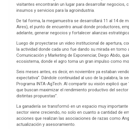
visitantes encontrarán un lugar para desarrollar negocios, 
insumos y servicios para la agroindustria.
De tal forma, la megamuestra se desarrollará 11 al 14 de m
Aires), el punto de encuentro anual donde productores, em
adelante, generar negocios y fortalecer alianzas estratégic
Luego de proyectarse un video institucional de apertura, 
la actividad donde cada uno fue dando su mirada en torno a
Comunicación y Marketing de Exponenciar, Diego Abdo, qu
ecosistema, donde el agro toma un gran impulso como moto
Seis meses antes, es decir, en noviembre ya estaban vendi
expectativa”. Dándole continuidad al uso de la palabra, la s
Programa INTA-AgTech. Al compartir su visión explicó que “
que buscan maximizar el rendimiento productivo del secto
distintas propuestas”.
La ganadería se transformó en un espacio muy importante d
sector viene creciendo, no solo en cuanto a cantidad de em
acciones que realizan las asociaciones de razas como Ang
actualización y asesoramiento.