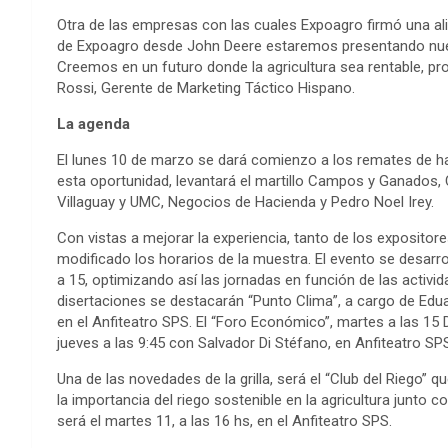
Otra de las empresas con las cuales Expoagro firmó una al
de Expoagro desde John Deere estaremos presentando nuev
Creemos en un futuro donde la agricultura sea rentable, pr
Rossi, Gerente de Marketing Táctico Hispano.
La agenda
El lunes 10 de marzo se dará comienzo a los remates de hac
esta oportunidad, levantará el martillo Campos y Ganados,
Villaguay y UMC, Negocios de Hacienda y Pedro Noel Irey.
Con vistas a mejorar la experiencia, tanto de los expositor
modificado los horarios de la muestra. El evento se desarrol
a 15, optimizando así las jornadas en función de las activ
disertaciones se destacarán “Punto Clima”, a cargo de Eduar
en el Anfiteatro SPS. El “Foro Económico”, martes a las 15
jueves a las 9:45 con Salvador Di Stéfano, en Anfiteatro SP
Una de las novedades de la grilla, será el “Club del Riego”
la importancia del riego sostenible en la agricultura junto c
será el martes 11, a las 16 hs, en el Anfiteatro SPS.