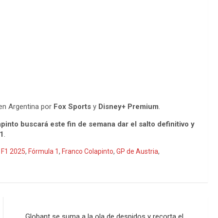
 en Argentina por
Fox Sports
y
Disney+ Premium
.
pinto buscará este fin de semana dar el salto definitivo y
F1
.
,
F1 2025
,
Fórmula 1
,
Franco Colapinto
,
GP de Austria
,
Globant se suma a la ola de despidos y recorta el