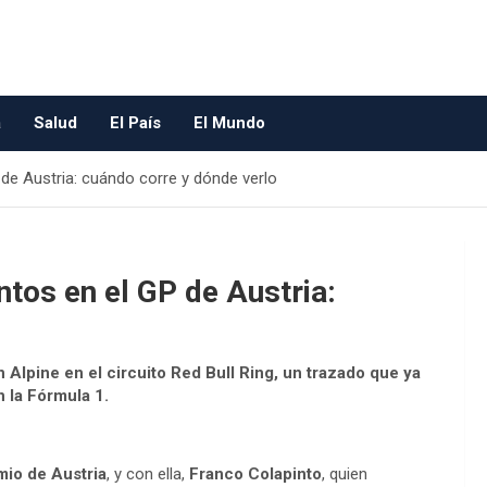
a
Salud
El País
El Mundo
 de Austria: cuándo corre y dónde verlo
ntos en el GP de Austria:
n Alpine en el circuito Red Bull Ring, un trazado que ya
 la Fórmula 1.
io de Austria
, y con ella,
Franco Colapinto
, quien