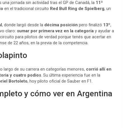
s una jornada sin actividad tras el GP de Canadá, la
11ª
io
en el tradicional circuito
Red Bull Ring de Spielberg
, un
l
, donde largó desde la
décima posición
pero finalizó
13º
,
vo claro:
sumar por primera vez en la categoría
y ayudar a
n circuito para pilotos de verdad porque tenés que acertar en
ense de 22 años, en la previa de la competencia.
olapinto
o largo de su carrera en categorías menores,
corrió allí en
toria y cuatro podios
. Su última experiencia fue en la
riel Bortoleto
, hoy piloto oficial de Sauber en F1.
mpleto y cómo ver en Argentina