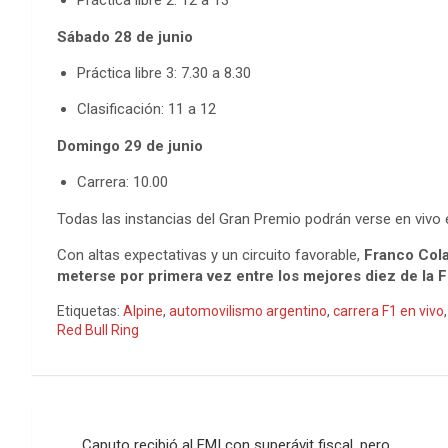
Práctica libre 2: 12 a 13
Sábado 28 de junio
Práctica libre 3: 7.30 a 8.30
Clasificación: 11 a 12
Domingo 29 de junio
Carrera: 10.00
Todas las instancias del Gran Premio podrán verse en vivo
Con altas expectativas y un circuito favorable,
Franco Cola
meterse por primera vez entre los mejores diez de la 
Etiquetas:
Alpine
,
automovilismo argentino
,
carrera F1 en vivo
Red Bull Ring
Caputo recibió al FMI con superávit fiscal, pero