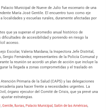
 Palacio Municipal de Nueve de Julio fue escenario de una
endente María José Gentile. El encuentro tuvo como eje
r a localidades y escuelas rurales, duramente afectadas por
ntes que ya superan el promedio anual histórico de
dificultades de accesibilidad y poniendo en riesgo la
ícil acceso.
ejo Escolar, Valeria Maidana; la Inspectora Jefe Distrital,
s, Sergio Fernández; representantes de la Policía Comunal y
rante la reunión se acordó un plan de acción que incluye la
egurar la llegada a zonas comprometidas y el traslado en
 Atención Primaria de la Salud (CAPS) y las delegaciones
cadería para hacer frente a necesidades urgentes. La
vil, órgano ejecutor del Comité de Crisis, que ya prevé una
ajustar estrategias.
r
,
Gentile
,
lluvias
,
Palacio Municipal
,
Salón de las Américas
,