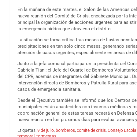
En la mañana de este martes, el Salón de las Américas del
nueva reunión del Comité de Crisis, encabezada por la Int
principal la organización de acciones urgentes para asisti
la emergencia hídrica que atraviesa el distrito.
La situación se torna crítica tras meses de lluvias consta
precipitaciones en tan solo cinco meses, generando serias 
atención de casos urgentes, especialmente en áreas de dif
Junto a la jefa comunal participaron la presidenta del Cons
Gabriela Tiani; el Jefe del Cuartel de Bomberos Voluntario
del CPR, además de integrantes del Gabinete Municipal. Du
intervención directa de Bomberos y Patrulla Rural para as
casos de emergencia sanitaria.
Desde el Ejecutivo también se informó que los Centros de
municipales están abastecidos con insumos médicos y mer
coordinación general de estas tareas recaerá en Defensa Ci
nueva reunión en los próximos días para evaluar avances y 
Etiquetas:
9 de julio
,
bomberos
,
comité de crisis
,
Consejo Escola
temporal
,
tormentas