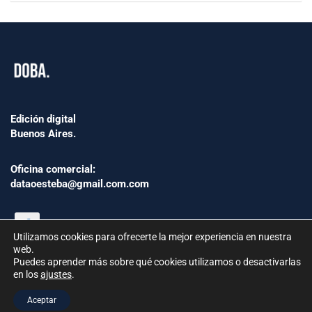
Edición digital
Buenos Aires.
Oficina comercial:
dataoesteba@gmail.com.com
Utilizamos cookies para ofrecerte la mejor experiencia en nuestra
web.
Puedes aprender más sobre qué cookies utilizamos o desactivarlas
en los
ajustes
.
©2024 www.Dataoesteba.com.ar
Aceptar
República Argentina | Todos los derechos reservados.