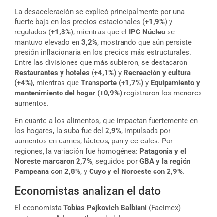
La desaceleración se explicó principalmente por una
fuerte baja en los precios estacionales (
+1,9%
) y
regulados (
+1,8%
), mientras que el
IPC Núcleo
se
mantuvo elevado en
3,2%
, mostrando que aún persiste
presión inflacionaria en los precios más estructurales.
Entre las divisiones que más subieron, se destacaron
Restaurantes y hoteles (+4,1%)
y
Recreación y cultura
(+4%)
, mientras que
Transporte (+1,7%)
y
Equipamiento y
mantenimiento del hogar (+0,9%)
registraron los menores
aumentos.
En cuanto a los alimentos, que impactan fuertemente en
los hogares, la suba fue del
2,9%
, impulsada por
aumentos en carnes, lácteos, pan y cereales. Por
regiones, la variación fue homogénea:
Patagonia y el
Noreste marcaron 2,7%
, seguidos por
GBA y la región
Pampeana con 2,8%
, y
Cuyo y el Noroeste con 2,9%
.
Economistas analizan el dato
El economista
Tobías Pejkovich Balbiani
(Facimex)