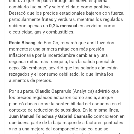
sostuvo que “el pass through del nuevo esquema
cambiario fue nulo” y valoró el dato como positivo.
Destacó que los precios estacionales bajaron con fuerza,
particularmente frutas y verduras, mientras los regulados
subieron apenas un
0,2% mensual
en servicios como
electricidad, gas y combustibles.
Rocío Bisang
, de Eco Go, remarcó que abril tuvo dos
momentos: una primera mitad con más presión
inflacionaria por la incertidumbre cambiaria y una
segunda mitad más tranquila, tras la salida parcial del
cepo. Sin embargo, advirtió que los salarios aún están
rezagados y el consumo debilitado, lo que limita los
aumentos de precios.
Por su parte,
Claudio Caprarulo
(Analytica) advirtió que
los precios regulados actuaron como ancla, aunque
planteó dudas sobre la sostenibilidad del esquema en el
contexto de reducción de subsidios. En la misma línea,
Juan Manuel Telechea
y
Gabriel Caamaño
coincidieron en
que buena parte de la baja responde a factores puntuales
y no a una mejora del componente núcleo, que se