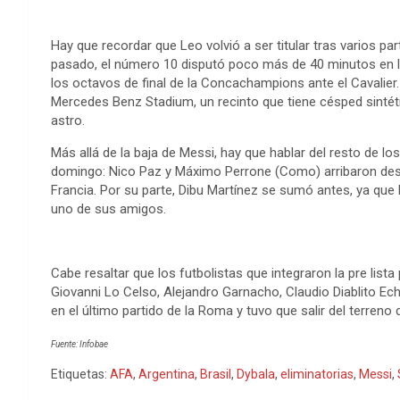
Hay que recordar que Leo volvió a ser titular tras varios pa
pasado, el número 10 disputó poco más de 40 minutos en la
los octavos de final de la Concachampions ante el Cavalier.
Mercedes Benz Stadium, un recinto que tiene césped sintétic
astro.
Más allá de la baja de Messi, hay que hablar del resto de l
domingo: Nico Paz y Máximo Perrone (Como) arribaron desd
Francia. Por su parte, Dibu Martínez se sumó antes, ya que l
uno de sus amigos.
Cabe resaltar que los futbolistas que integraron la pre list
Giovanni Lo Celso, Alejandro Garnacho, Claudio Diablito Eche
en el último partido de la Roma y tuvo que salir del terreno 
Fuente: Infobae
Etiquetas:
AFA
,
Argentina
,
Brasil
,
Dybala
,
eliminatorias
,
Messi
,