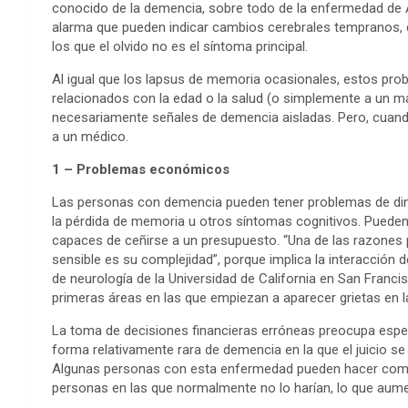
conocido de la demencia, sobre todo de la enfermedad de A
alarma que pueden indicar cambios cerebrales tempranos, 
los que el olvido no es el síntoma principal.
Al igual que los lapsus de memoria ocasionales, estos pro
relacionados con la edad o la salud (o simplemente a un ma
necesariamente señales de demencia aisladas. Pero, cuand
a un médico.
1 – Problemas económicos
Las personas con demencia pueden tener problemas de din
la pérdida de memoria u otros síntomas cognitivos. Pueden 
capaces de ceñirse a un presupuesto. “Una de las razones p
sensible es su complejidad”, porque implica la interacción 
de neurología de la Universidad de California en San Franci
primeras áreas en las que empiezan a aparecer grietas en l
La toma de decisiones financieras erróneas preocupa esp
forma relativamente rara de demencia en la que el juicio 
Algunas personas con esta enfermedad pueden hacer compr
personas en las que normalmente no lo harían, lo que aumen