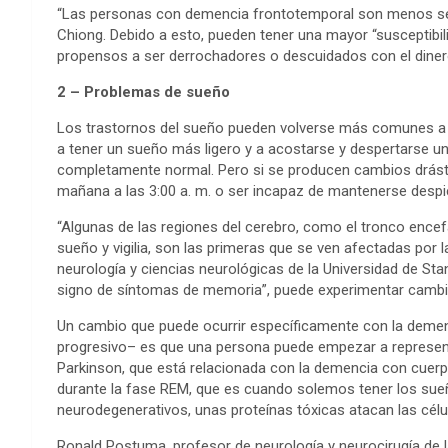
“Las personas con demencia frontotemporal son menos sen
Chiong. Debido a esto, pueden tener una mayor “susceptibil
propensos a ser derrochadores o descuidados con el diner
2 – Problemas de sueño
Los trastornos del sueño pueden volverse más comunes a m
a tener un sueño más ligero y a acostarse y despertarse un 
completamente normal. Pero si se producen cambios drást
mañana a las 3:00 a. m. o ser incapaz de mantenerse despie
“Algunas de las regiones del cerebro, como el tronco encef
sueño y vigilia, son las primeras que se ven afectadas por 
neurología y ciencias neurológicas de la Universidad de Sta
signo de síntomas de memoria”, puede experimentar cambi
Un cambio que puede ocurrir específicamente con la demen
progresivo– es que una persona puede empezar a represe
Parkinson, que está relacionada con la demencia con cuer
durante la fase REM, que es cuando solemos tener los sue
neurodegenerativos, unas proteínas tóxicas atacan las célul
Ronald Postuma, profesor de neurología y neurocirugía de la