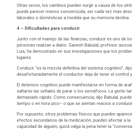
Otras veces, los cambios pueden surgir a causa de los sín
puede parecer menos concienzuda, ser cada vez más desorg
laborales o domésticas a medida que su memoria declina.
4 – Dificultades para conducir
Junto con el manejo de las finanzas, conducir es uno de 
personas realizan a diario. Ganesh Babulal, profesor asoci
Luis, ha demostrado en sus investigaciones que los probl
lugares.
Conducir “es la mezcla definitiva del sistema cognitivo”, dij
desafortunadamente el conductor deja de tener el control y c
El deterioro cognitivo puede manifestarse en forma de ara
saltarse las señales de parar o los semáforos. La gente ta
demasiado rápido. Como consecuencia, dijo Babulal, puede
tiempo o en hora pico– o que se sientan reacios a conducir
Por supuesto, otros problemas físicos que pueden aparece
efectos secundarios de la medicación, pueden afectar a la
capacidad de alguien, quizá valga la pena tener la “conversac