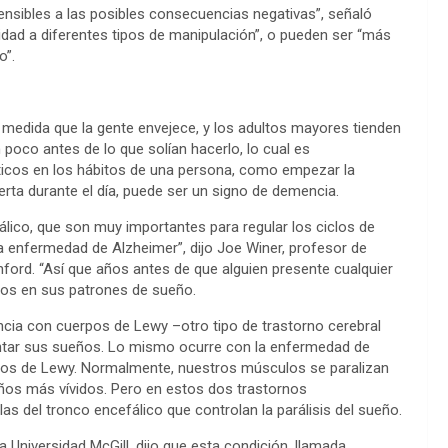
sibles a las posibles consecuencias negativas”, señaló
idad a diferentes tipos de manipulación”, o pueden ser “más
o”.
edida que la gente envejece, y los adultos mayores tienden
poco antes de lo que solían hacerlo, lo cual es
icos en los hábitos de una persona, como empezar la
rta durante el día, puede ser un signo de demencia.
álico, que son muy importantes para regular los ciclos de
la enfermedad de Alzheimer”, dijo Joe Winer, profesor de
nford. “Así que años antes de que alguien presente cualquier
os en sus patrones de sueño.
cia con cuerpos de Lewy –otro tipo de trastorno cerebral
ntar sus sueños. Lo mismo ocurre con la enfermedad de
pos de Lewy. Normalmente, nuestros músculos se paralizan
ños más vívidos. Pero en estos dos trastornos
as del tronco encefálico que controlan la parálisis del sueño.
 Universidad McGill, dijo que esta condición, llamada