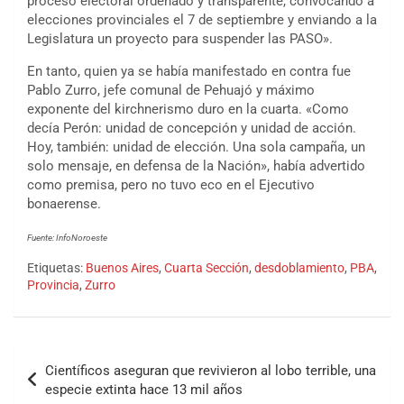
proceso electoral ordenado y transparente, convocando a
elecciones provinciales el 7 de septiembre y enviando a la
Legislatura un proyecto para suspender las PASO».
En tanto, quien ya se había manifestado en contra fue
Pablo Zurro, jefe comunal de Pehuajó y máximo
exponente del kirchnerismo duro en la cuarta. «Como
decía Perón: unidad de concepción y unidad de acción.
Hoy, también: unidad de elección. Una sola campaña, un
solo mensaje, en defensa de la Nación», había advertido
como premisa, pero no tuvo eco en el Ejecutivo
bonaerense.
Fuente: InfoNoroeste
Etiquetas:
Buenos Aires
,
Cuarta Sección
,
desdoblamiento
,
PBA
,
Provincia
,
Zurro
Científicos aseguran que revivieron al lobo terrible, una
especie extinta hace 13 mil años