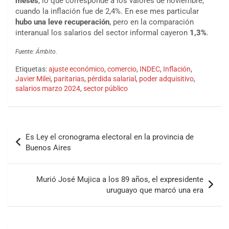
meses
, lo que corresponde a los valores de noviembre,
cuando la inflación fue de 2,4%. En ese mes particular
hubo una leve recuperación
, pero en la comparación
interanual los salarios del sector informal cayeron
1,3%
.
Fuente: Ámbito.
Etiquetas:
ajuste económico
,
comercio
,
INDEC
,
Inflación
,
Javier Milei
,
paritarias
,
pérdida salarial
,
poder adquisitivo
,
salarios marzo 2024
,
sector público
Es Ley el cronograma electoral en la provincia de
Buenos Aires
Murió José Mujica a los 89 años, el expresidente
uruguayo que marcó una era