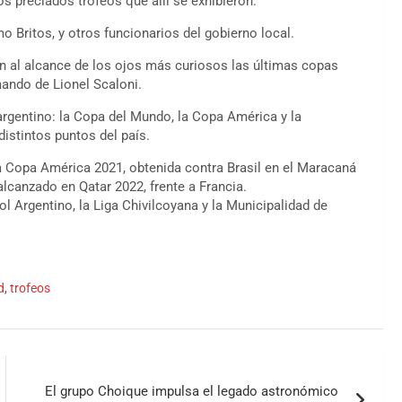
s preciados trofeos que allí se exhibieron.
mo Britos, y otros funcionarios del gobierno local.
n al alcance de los ojos más curiosos las últimas copas
mando de Lionel Scaloni.
argentino: la Copa del Mundo, la Copa América y la
distintos puntos del país.
la Copa América 2021, obtenida contra Brasil en el Maracaná
 alcanzado en Qatar 2022, frente a Francia.
ol Argentino, la Liga Chivilcoyana y la Municipalidad de
d
,
trofeos
El grupo Choique impulsa el legado astronómico