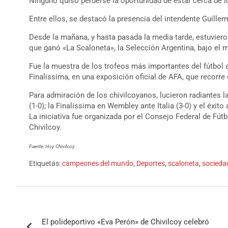
Ninguno quiso perderse la oportunidad de estar cerca de lo
Entre ellos, se destacó la presencia del intendente Guiller
Desde la mañana, y hasta pasada la media tarde, estuviero
que ganó «La Scaloneta», la Selección Argentina, bajo el 
Fue la muestra de los trofeos más importantes del fútbol 
Finalissima, en una exposición oficial de AFA, que recorre 
Para admiración de los chivilcoyanos, lucieron radiantes 
(1-0); la Finalissima en Wembley ante Italia (3-0) y el éxito
La iniciativa fue organizada por el Consejo Federal de Fútb
Chivilcoy.
Fuente: Hoy Chivilcoy
Etiquetas:
campeones del mundo
,
Deportes
,
scaloneta
,
socieda
El polideportivo «Eva Perón» de Chivilcoy celebró