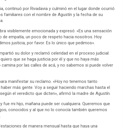
talia, continuó por Rivadavia y culminó en el lugar donde ocurrió
los familiares con el nombre de Agustín y la fecha de su
a.
labra visiblemente emocionada y expresó: «Es una sensación
 de empatía, un poco de respeto hacia nosotros. Hoy
mos justicia, por favor. Es lo único que pedimos».
partió su dolor y reclamó celeridad en el proceso judicial:
o quiero que se haga justicia por él y que no haya más
 camina por las calles de acá, y no sabemos si puede volver
on para manifestar su reclamo. «Hoy no tenemos tanto
 haber más gente. Voy a seguir haciendo marchas hasta el
 según el veredicto que dicten», afirmó la madre de Agustín.
oy fue mi hijo, mañana puede ser cualquiera. Queremos que
os, conocidos y al que no lo conocía también queremos
.
ifestaciones de manera mensual hasta que haya una