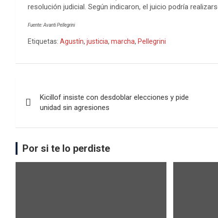
resolución judicial. Según indicaron, el juicio podría realiz
Fuente: Avanti Pellegrini
Etiquetas:
Agustín
,
justicia
,
marcha
,
Pellegrini
Kicillof insiste con desdoblar elecciones y pide
unidad sin agresiones
Por si te lo perdiste