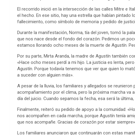
El recorrido inició en la intersección de las calles Mitre e I
el hecho. En ese sitio, hay una estrella que habían pintado 
fallecimiento, como símbolo de memoria y pedido de justici
Durante la manifestación, Norma, tía del joven, tomó la pa
que nos nace desde el fondo del corazón. Pedimos un poco
estamos llorando ocho meses de la muerte de Agustín. Pedi
Por su parte, Mirta Aranda, la madre de Agustín también com
«Hace ocho meses perdí a mi hijo. La justicia es lenta, per
Agustín. Porque todavía tenemos que ver que quien lo mató
a suceder con alguien más».
A pesar de la lluvia, los familiares y allegados se reunier
acompañamiento por el clima, pero la próxima marcha va a
día del juicio. Cuando sepamos la fecha, esa será la última,
Finalmente, reiteró su pedido de apoyo a la comunidad: «H
nos acompañen en cada marcha, porque Agustín tenía amig
que nos acompañe. Gracias de corazón por estar siempre»
Los familiares anunciaron que continuarán con estas man