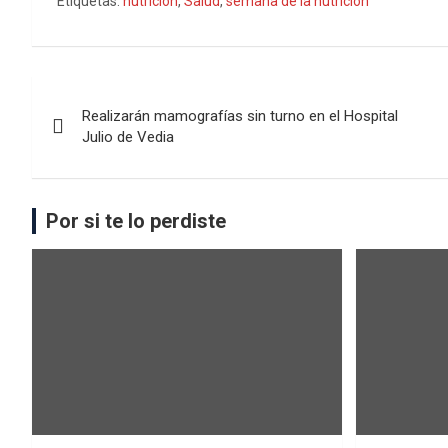
Etiquetas:
nutrición
,
Salud
,
semana de la nutrición
Realizarán mamografías sin turno en el Hospital
Julio de Vedia
Por si te lo perdiste