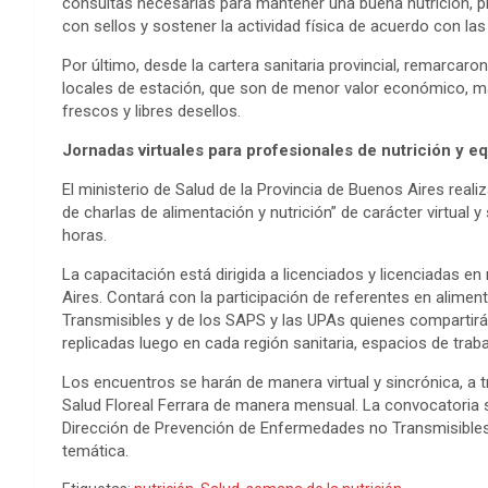
consultas necesarias para mantener una buena nutrición, pre
con sellos y sostener la actividad física de acuerdo con las
Por último, desde la cartera sanitaria provincial, remarcaro
locales de estación, que son de menor valor económico, más
frescos y libres desellos.
Jornadas virtuales para profesionales de nutrición y e
El ministerio de Salud de la Provincia de Buenos Aires reali
de charlas de alimentación y nutrición” de carácter virtual 
horas.
La capacitación está dirigida a licenciados y licenciadas en
Aires. Contará con la participación de referentes en alime
Transmisibles y de los SAPS y las UPAs quienes compartirá
replicadas luego en cada región sanitaria, espacios de trabajo 
Los encuentros se harán de manera virtual y sincrónica, a 
Salud Floreal Ferrara de manera mensual. La convocatoria se
Dirección de Prevención de Enfermedades no Transmisibles,
temática.