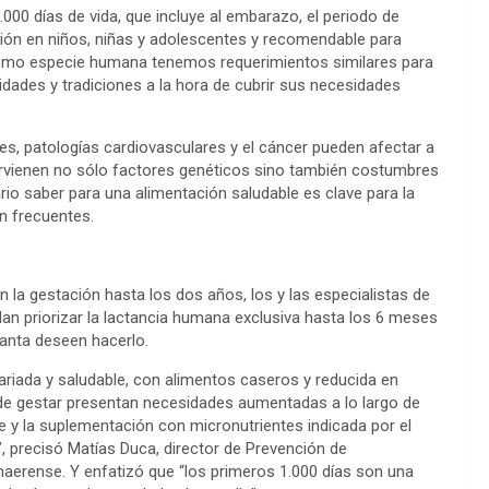
.000 días de vida, que incluye al embarazo, el periodo de
ición en niños, niñas y adolescentes y recomendable para
 como especie humana tenemos requerimientos similares para
idades y tradiciones a la hora de cubrir sus necesidades
s, patologías cardiovasculares y el cáncer pueden afectar a
tervienen no sólo factores genéticos sino también costumbres
rio saber para una alimentación saludable es clave para la
n frecuentes.
en la gestación hasta los dos años, los y las especialistas de
dan priorizar la lactancia humana exclusiva hasta los 6 meses
manta deseen hacerlo.
riada y saludable, con alimentos caseros y reducida en
de gestar presentan necesidades aumentadas a lo largo de
e y la suplementación con micronutrientes indicada por el
, precisó Matías Duca, director de Prevención de
aerense. Y enfatizó que “los primeros 1.000 días son una