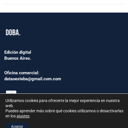
Edición digital
Buenos Aires.
Oficina comercial:
dataoesteba@gmail.com.com
Utilizamos cookies para ofrecerte la mejor experiencia en nuestra
web.
Puedes aprender más sobre qué cookies utilizamos o desactivarlas
en los
ajustes
.
©2024 www.Dataoesteba.com.ar
Aceptar
República Argentina | Todos los derechos reservados.