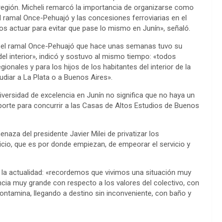
región. Micheli remarcó la importancia de organizarse como
l ramal Once-Pehuajó y las concesiones ferroviarias en el
actuar para evitar que pase lo mismo en Junín», señaló.
n el ramal Once-Pehuajó que hace unas semanas tuvo su
l interior», indicó y sostuvo al mismo tiempo: «todos
nales y para los hijos de los habitantes del interior de la
diar a La Plata o a Buenos Aires».
iversidad de excelencia en Junín no significa que no haya un
porte para concurrir a las Casas de Altos Estudios de Buenos
naza del presidente Javier Milei de privatizar los
vicio, que es por donde empiezan, de empeorar el servicio y
en la actualidad: «recordemos que vivimos una situación muy
ncia muy grande con respecto a los valores del colectivo, con
ntamina, llegando a destino sin inconveniente, con baño y