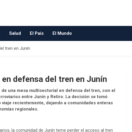
a
Salud
El País
El Mundo
el tren en Junín
 en defensa del tren en Junín
n de una mesa multisectorial en defensa del tren, con el
erroviarios entre Junín y Retiro. La decisión se tomó
o viaje recientemente, dejando a comunidades enteras
nomías regionales.
iarios, la comunidad de Junín teme perder el acceso al tren