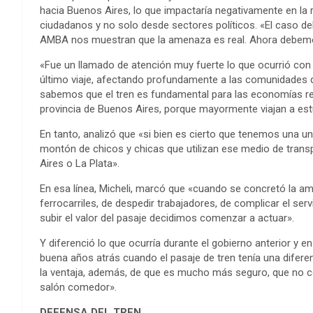
hacia Buenos Aires, lo que impactaría negativamente en la 
ciudadanos y no solo desde sectores políticos. «El caso de
AMBA nos muestran que la amenaza es real. Ahora debemos 
«Fue un llamado de atención muy fuerte lo que ocurrió co
último viaje, afectando profundamente a las comunidades de
sabemos que el tren es fundamental para las economías regio
provincia de Buenos Aires, porque mayormente viajan a estu
En tanto, analizó que «si bien es cierto que tenemos una un
montón de chicos y chicas que utilizan ese medio de trans
Aires o La Plata».
En esa línea, Micheli, marcó que «cuando se concretó la ame
ferrocarriles, de despedir trabajadores, de complicar el ser
subir el valor del pasaje decidimos comenzar a actuar».
Y diferenció lo que ocurría durante el gobierno anterior y 
buena años atrás cuando el pasaje de tren tenía una difere
la ventaja, además, de que es mucho más seguro, que no co
salón comedor».
DEFENSA DEL TREN