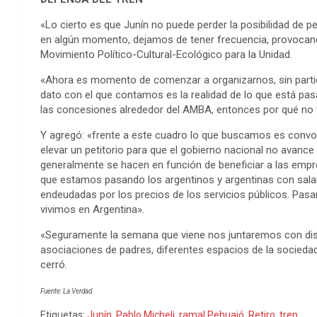
«Lo cierto es que Junín no puede perder la posibilidad de p
en algún momento, dejamos de tener frecuencia, provocando 
Movimiento Político-Cultural-Ecológico para la Unidad.
«Ahora es momento de comenzar a organizarnos, sin partido
dato con el que contamos es la realidad de lo que está pa
las concesiones alrededor del AMBA, entonces por qué no va
Y agregó: «frente a este cuadro lo que buscamos es convoca
elevar un petitorio para que el gobierno nacional no avance
generalmente se hacen en función de beneficiar a las emp
que estamos pasando los argentinos y argentinas con salar
endeudadas por los precios de los servicios públicos. Pas
vivimos en Argentina».
«Seguramente la semana que viene nos juntaremos con dist
asociaciones de padres, diferentes espacios de la sociedad c
cerró.
Fuente: La Verdad
Etiquetas:
Junín
,
Pablo Micheli
,
ramal Pehuajó
,
Retiro
,
tren