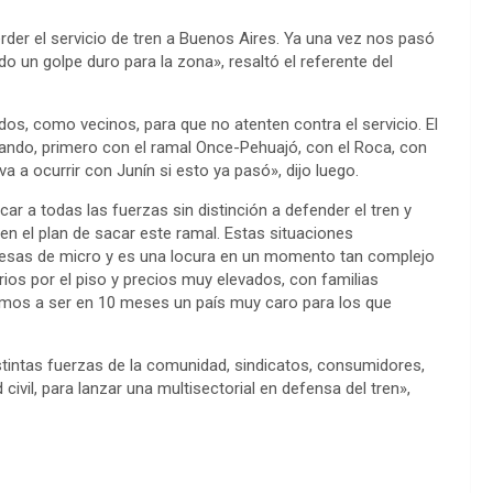
erder el servicio de tren a Buenos Aires. Ya una vez nos pasó
un golpe duro para la zona», resaltó el referente del
s, como vecinos, para que no atenten contra el servicio. El
sando, primero con el ramal Once-Pehuajó, con el Roca, con
 a ocurrir con Junín si esto ya pasó», dijo luego.
r a todas las fuerzas sin distinción a defender el tren y
 en el plan de sacar este ramal. Estas situaciones
resas de micro y es una locura en un momento tan complejo
ios por el piso y precios muy elevados, con familias
amos a ser en 10 meses un país muy caro para los que
intas fuerzas de la comunidad, sindicatos, consumidores,
ivil, para lanzar una multisectorial en defensa del tren»,