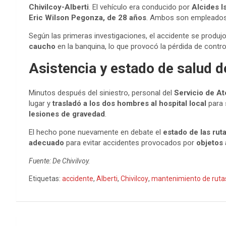
Chivilcoy-Alberti
. El vehículo era conducido por
Alcides 
Eric Wilson Pegonza, de 28 años
. Ambos son empleados y
Según las primeras investigaciones, el accidente se produ
caucho
en la banquina, lo que provocó la pérdida de control
Asistencia y estado de salud d
Minutos después del siniestro, personal del
Servicio de A
lugar y
trasladó a los dos hombres al hospital local
para 
lesiones de gravedad
.
El hecho pone nuevamente en debate el
estado de las rut
adecuado
para evitar accidentes provocados por
objetos
Fuente: De Chivilvoy.
Etiquetas:
accidente
,
Alberti
,
Chivilcoy
,
mantenimiento de ruta