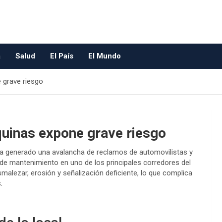
a
Salud
El País
El Mundo
e grave riesgo
nquinas expone grave riesgo
 ha generado una avalancha de reclamos de automovilistas y
a de mantenimiento en uno de los principales corredores del
malezar, erosión y señalización deficiente, lo que complica
.