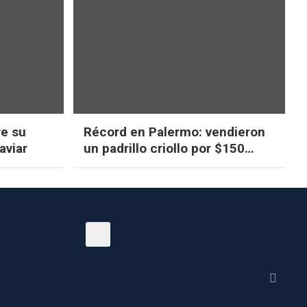
re su
Récord en Palermo: vendieron
aviar
un padrillo criollo por $150
millones