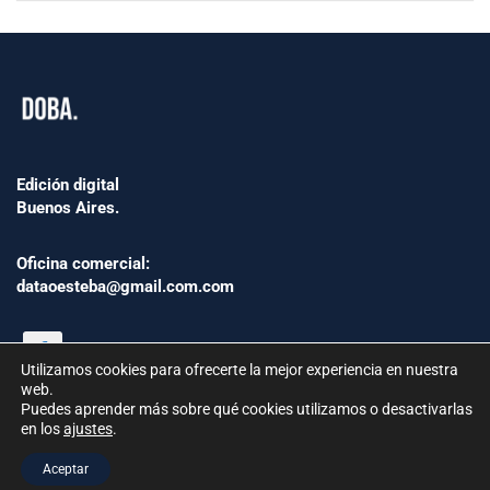
Edición digital
Buenos Aires.
Oficina comercial:
dataoesteba@gmail.com.com
Utilizamos cookies para ofrecerte la mejor experiencia en nuestra
web.
Puedes aprender más sobre qué cookies utilizamos o desactivarlas
en los
ajustes
.
©2024 www.Dataoesteba.com.ar
Aceptar
República Argentina | Todos los derechos reservados.