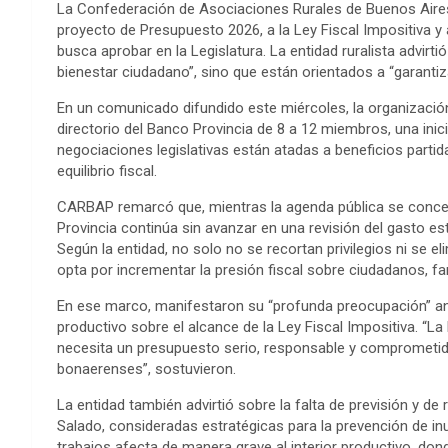
La Confederación de Asociaciones Rurales de Buenos Aires
proyecto de Presupuesto 2026, a la Ley Fiscal Impositiva y
busca aprobar en la Legislatura. La entidad ruralista advirt
bienestar ciudadano”, sino que están orientados a “garanti
En un comunicado difundido este miércoles, la organizació
directorio del Banco Provincia de 8 a 12 miembros, una inic
negociaciones legislativas están atadas a beneficios partida
equilibrio fiscal.
CARBAP remarcó que, mientras la agenda pública se concent
Provincia continúa sin avanzar en una revisión del gasto es
Según la entidad, no solo no se recortan privilegios ni se
opta por incrementar la presión fiscal sobre ciudadanos, fa
En ese marco, manifestaron su “profunda preocupación” an
productivo sobre el alcance de la Ley Fiscal Impositiva. “L
necesita un presupuesto serio, responsable y comprometido 
bonaerenses”, sostuvieron.
La entidad también advirtió sobre la falta de previsión y d
Salado, consideradas estratégicas para la prevención de in
trabajos afecta de manera grave al interior productivo, do