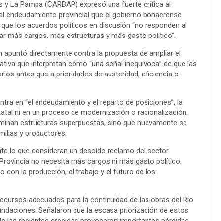
 y La Pampa (CARBAP) expresó una fuerte crítica al
 al endeudamiento provincial que el gobierno bonaerense
ió que los acuerdos políticos en discusión “no responden al
zar más cargos, más estructuras y más gasto político”.
n apuntó directamente contra la propuesta de ampliar el
iativa que interpretan como “una señal inequívoca” de que las
rios antes que a prioridades de austeridad, eficiencia o
ra en “el endeudamiento y el reparto de posiciones”, la
tatal ni en un proceso de modernización o racionalización.
 eliminan estructuras superpuestas, sino que nuevamente se
milias y productores.
te lo que consideran un desoído reclamo del sector
a Provincia no necesita más cargos ni más gasto político:
con la producción, el trabajo y el futuro de los
e recursos adecuados para la continuidad de las obras del Río
undaciones. Señalaron que la escasa priorización de estos
nde las recientes crecidas provocaron importantes pérdidas