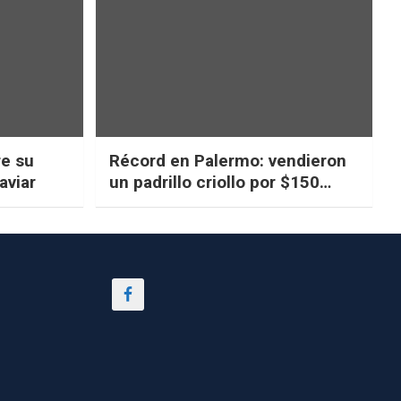
re su
Récord en Palermo: vendieron
aviar
un padrillo criollo por $150
millones