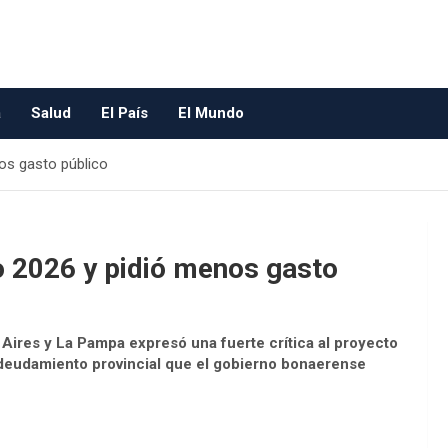
a
Salud
El País
El Mundo
os gasto público
o 2026 y pidió menos gasto
ires y La Pampa expresó una fuerte crítica al proyecto
endeudamiento provincial que el gobierno bonaerense