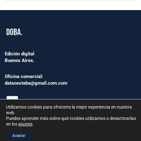
Edición digital
Buenos Aires.
Oficina comercial:
dataoesteba@gmail.com.com
Utilizamos cookies para ofrecerte la mejor experiencia en nuestra
web.
Puedes aprender más sobre qué cookies utilizamos o desactivarlas
en los
ajustes
.
©2024 www.Dataoesteba.com.ar
Aceptar
República Argentina | Todos los derechos reservados.