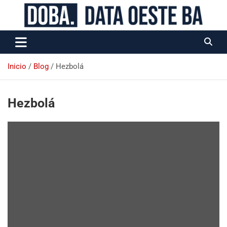
Data Oeste BA
Inicio
Blog
Hezbolá
Hezbolá