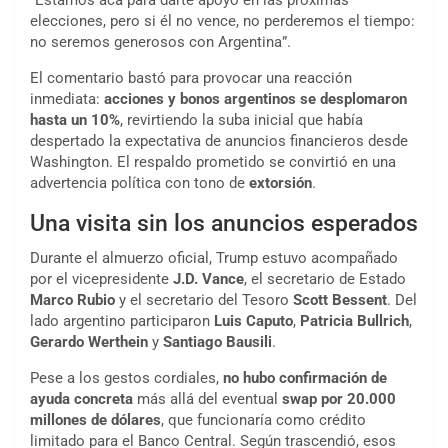
“Estamos acá para darte apoyo en las próximas
elecciones, pero si él no vence, no perderemos el tiempo:
no seremos generosos con Argentina”.
El comentario bastó para provocar una reacción
inmediata:
acciones y bonos argentinos se desplomaron
hasta un 10%
, revirtiendo la suba inicial que había
despertado la expectativa de anuncios financieros desde
Washington. El respaldo prometido se convirtió en una
advertencia política con tono de
extorsión
.
Una visita sin los anuncios esperados
Durante el almuerzo oficial, Trump estuvo acompañado
por el vicepresidente
J.D. Vance
, el secretario de Estado
Marco Rubio
y el secretario del Tesoro
Scott Bessent
. Del
lado argentino participaron
Luis Caputo
,
Patricia Bullrich
,
Gerardo Werthein
y
Santiago Bausili
.
Pese a los gestos cordiales,
no hubo confirmación de
ayuda concreta
más allá del eventual
swap por 20.000
millones de dólares
, que funcionaría como crédito
limitado para el Banco Central. Según trascendió, esos