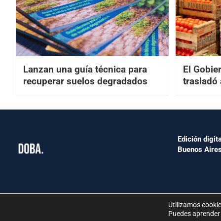
Lanzan una guía técnica para
El Gobier
recuperar suelos degradados
trasladó
Edición digita
Buenos Aires
©2024 www.Dataoesteba.com.ar
Utilizamos cookie
República Argentina | Todos los derechos reservados.
Puedes aprender 