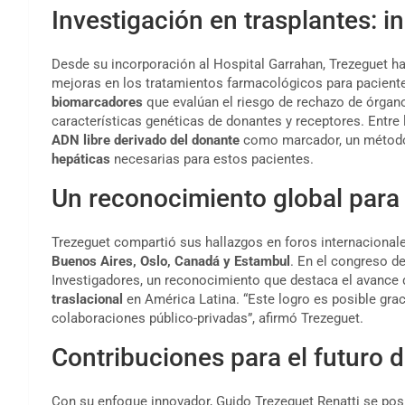
Investigación en trasplantes: i
Desde su incorporación al Hospital Garrahan, Trezeguet ha
mejoras en los tratamientos farmacológicos para paciente
biomarcadores
que evalúan el riesgo de rechazo de órgano
características genéticas de donantes y receptores. Entre 
ADN libre derivado del donante
como marcador, un método 
hepáticas
necesarias para estos pacientes.
Un reconocimiento global para 
Trezeguet compartió sus hallazgos en foros internacional
Buenos Aires, Oslo, Canadá y Estambul
. En el congreso d
Investigadores, un reconocimiento que destaca el avance d
traslacional
en América Latina. “Este logro es posible gra
colaboraciones público-privadas”, afirmó Trezeguet.
Contribuciones para el futuro d
Con su enfoque innovador, Guido Trezeguet Renatti se po