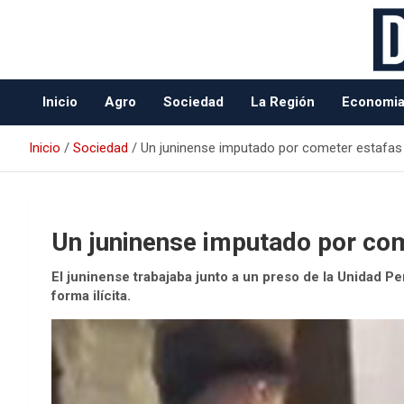
Data Oeste BA
Inicio
Agro
Sociedad
La Región
Economi
Inicio
Sociedad
Un juninense imputado por cometer estafas 
Un juninense imputado por com
El juninense trabajaba junto a un preso de la Unidad P
forma ilícita.