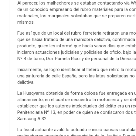
Al parecer, los malhechores se estaban contactando vía 
de un conocido empresario del rubro materiales para la con
materiales, los marginales solicitaban que se preparen cierto
mismos.
Fue así que de un local del rubro ferretería retiraron un
que se había tratado de una maniobra delictiva, confirmada
producto, quien les informó que hacía varios días que estab
iniciaron actuaciones judiciales y policiales de oficio, bajo l
Nº 4 de turno, Dra. Pamela Ricci y de personal de la Direcc
Inicialmente, se logró identificar al fletero que retiró la mo
una pinturería de calle España, pero las latas solicitadas
delictiva.
La Husqvarna obtenida de forma dolosa fue entregada en un
allanamiento, en el cual se secuestró la motosierra y se d
establecer que los autores intelectuales del delito era un re
Penitenciaria Nº 13, en poder de quien se confiscaron dos
Samsung A 32.
La fiscal actuante avaló lo actuado e inició causas caratul
malhechores imputados a disposición de la Justicia. Fue re