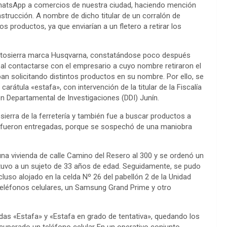
WhatsApp a comercios de nuestra ciudad, haciendo mención
strucción. A nombre de dicho titular de un corralón de
s productos, ya que enviarían a un fletero a retirar los
a motosierra marca Husqvarna, constatándose poco después
 al contactarse con el empresario a cuyo nombre retiraron el
an solicitando distintos productos en su nombre. Por ello, se
a carátula «estafa», con intervención de la titular de la Fiscalía
ión Departamental de Investigaciones (DDI) Junín.
tosierra de la ferretería y también fue a buscar productos a
 no fueron entregadas, porque se sospechó de una maniobra
a vivienda de calle Camino del Resero al 300 y se ordenó un
etuvo a un sujeto de 33 años de edad. Seguidamente, se pudo
cluso alojado en la celda Nº 26 del pabellón 2 de la Unidad
 teléfonos celulares, un Samsung Grand Prime y otro
adas «Estafa» y «Estafa en grado de tentativa», quedando los
cuperado un teléfono celular En un operativo conjunto