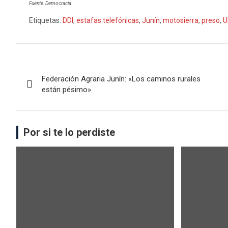
Fuente: Democracia
Etiquetas:
DDI
,
estafas telefónicas
,
Junín
,
motosierra
,
preso
,
U
Federación Agraria Junín: «Los caminos rurales
están pésimo»
Por si te lo perdiste