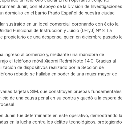
rcrimen Junín, con el apoyo de la División de Investigaciones
un domicilio en el barrio Prado Español de nuestra ciudad.
ular sustraído en un local comercial, coronando con éxito la
 Unidad Funcional de Instrucción y Juicio (UFIyJ) Nº 8. La
 propietario de una despensa, quien en diciembre pasado le
na ingresó al comercio y, mediante una maniobra de
trajo el teléfono móvil Xiaomi Redmi Note 14 C. Gracias al
ización de dispositivos realizado por la Sección de
teléfono robado se hallaba en poder de una mujer mayor de
y varias tarjetas SIM, que constituyen pruebas fundamentales
inicio de una causa penal en su contra y quedó a la espera de
rocesal.
en Junín fue determinante en este operativo, demostrando la
adas en la lucha contra los delitos tecnológicos, protegiendo