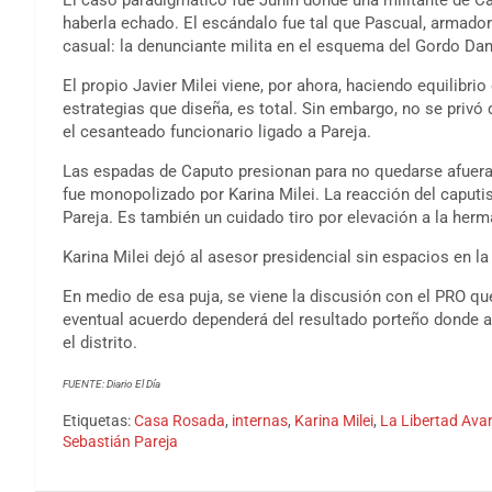
haberla echado. El escándalo fue tal que Pascual, armador 
casual: la denunciante milita en el esquema del Gordo Dan
El propio Javier Milei viene, por ahora, haciendo equilibri
estrategias que diseña, es total. Sin embargo, no se privó 
el cesanteado funcionario ligado a Pareja.
Las espadas de Caputo presionan para no quedarse afuera d
fue monopolizado por Karina Milei. La reacción del caput
Pareja. Es también un cuidado tiro por elevación a la herm
Karina Milei dejó al asesor presidencial sin espacios en la
En medio de esa puja, se viene la discusión con el PRO q
eventual acuerdo dependerá del resultado porteño donde a
el distrito.
FUENTE: Diario El Día
Etiquetas:
Casa Rosada
,
internas
,
Karina Milei
,
La Libertad Ava
Sebastián Pareja