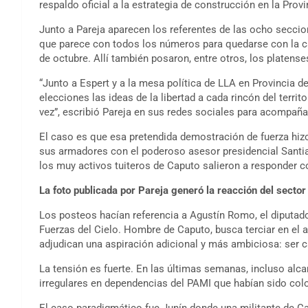
respaldo oficial a la estrategia de construcción en la Provi
Junto a Pareja aparecen los referentes de las ocho seccio
que parece con todos los números para quedarse con la ca
de octubre. Allí también posaron, entre otros, los platens
“Junto a Espert y a la mesa política de LLA en Provincia 
elecciones las ideas de la libertad a cada rincón del terr
vez”, escribió Pareja en sus redes sociales para acompañar
El caso es que esa pretendida demostración de fuerza hizo r
sus armadores con el poderoso asesor presidencial Santia
los muy activos tuiteros de Caputo salieron a responder 
La foto publicada por Pareja generó la reacción del sector
Los posteos hacían referencia a Agustín Romo, el diputado 
Fuerzas del Cielo. Hombre de Caputo, busca terciar en el a
adjudican una aspiración adicional y más ambiciosa: ser 
La tensión es fuerte. En las últimas semanas, incluso alc
irregulares en dependencias del PAMI que habían sido col
El caso paradigmático fue Junín donde una militante de Cap