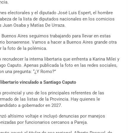
ncia.
nes electorales y el diputado José Luis Espert, el hombre
beza de la lista de diputados nacionales en los comicios
es Juan Osaba y Matías De Urraza.
de Buenos Aires seguimos trabajando para llevar en estas
itorio bonaerense. Vamos a hacer a Buenos Aires grande otra
 la foto de la polémica.
ecrudecer la interna libertaria que enfrenta a Karina Milei y
go Caputo. Apenas publicada la foto en las redes sociales,
con una pregunta: “¿Y Romo?”
 libertario vinculado a Santiago Caputo
provincial y uno de los principales referentes de las
rmado de las listas de la Provincia. Hay quienes le
candidato a gobernador en 2027.
anzó altísimo voltaje e incluyó denuncias por manejos
onizadas por funcionarios cercanos a Pareja.
uto acusó al titular de esa regional, Alberto Pascual, de