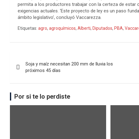
permita a los productores trabajar con la certeza de esta
exigencias actuales. ‘Este proyecto de ley es un paso fund
ámbito legislativo’, concluyó Vaccarezza.
Etiquetas:
agro
,
agroquímicos
,
Alberti
,
Diputados
,
PBA
,
Vaccar
Soja y maíz necesitan 200 mm de lluvia los
próximos 45 días
Por si te lo perdiste