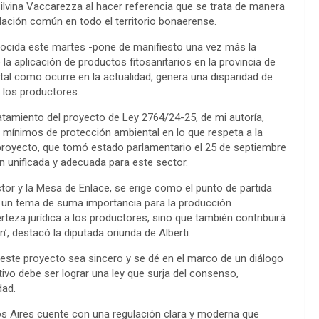
ilvina Vaccarezza al hacer referencia que se trata de manera
lación común en todo el territorio bonaerense.
onocida este martes -pone de manifiesto una vez más la
la aplicación de productos fitosanitarios en la provincia de
, tal como ocurre en la actualidad, genera una disparidad de
e los productores.
atamiento del proyecto de Ley 2764/24-25, de mi autoría,
 mínimos de protección ambiental en lo que respeta a la
e proyecto, que tomó estado parlamentario el 25 de septiembre
ón unificada y adecuada para este sector.
tor y la Mesa de Enlace, se erige como el punto de partida
e un tema de suma importancia para la producción
teza jurídica a los productores, sino que también contribuirá
’, destacó la diputada oriunda de Alberti.
a este proyecto sea sincero y se dé en el marco de un diálogo
tivo debe ser lograr una ley que surja del consenso,
dad.
os Aires cuente con una regulación clara y moderna que