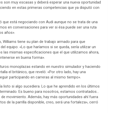
ades son muy escasas y deberá esperar una nueva oportunidad
haciendo en estas primeras competencias que ya disputó con
ó que está negociando con Audi aunque no se trata de una
tamos en conversaciones para ver si ésa puede ser una ruta
dos años».
 Williams tiene su plan de trabajo armado para que
el equipo: «Lo que haríamos si se queda, sería utilizar un
s las mismas especificaciones que el que utilizamos ahora,
antenerse en buena forma».
 futuros monoplazas estando en nuestro simulador y haciendo
lla el británico, que reveló: «Por otro lado, hay una
guir participando en carreras al mismo tiempo».
ía listo si algo sucediera. Lo que he aprendido en los últimos
ha terminado. Es bueno para nosotros, estamos contratados…
ás de movimiento. Además, hay más oportunidades ahí fuera
s de la parrilla disponible, creo, será una fortaleza», cerró