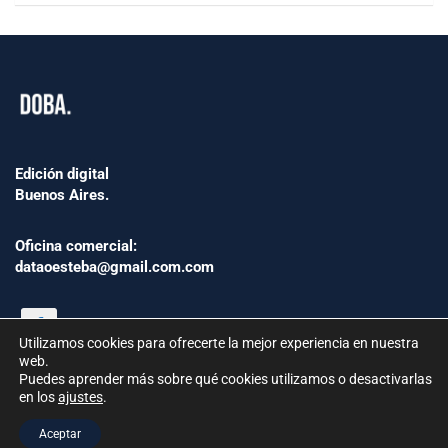
Edición digital
Buenos Aires.
Oficina comercial:
dataoesteba@gmail.com.com
Utilizamos cookies para ofrecerte la mejor experiencia en nuestra
web.
Puedes aprender más sobre qué cookies utilizamos o desactivarlas
en los
ajustes
.
©2024 www.Dataoesteba.com.ar
Aceptar
República Argentina | Todos los derechos reservados.