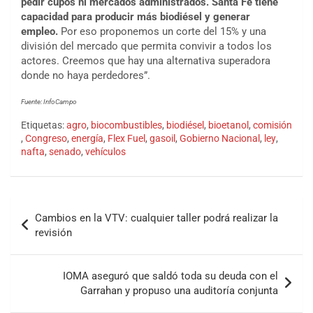
pedir cupos ni mercados administrados. Santa Fe tiene
capacidad para producir más biodiésel y generar
empleo.
Por eso proponemos un corte del 15% y una
división del mercado que permita convivir a todos los
actores. Creemos que hay una alternativa superadora
donde no haya perdedores”.
Fuente: InfoCampo
Etiquetas:
agro
,
biocombustibles
,
biodiésel
,
bioetanol
,
comisión
,
Congreso
,
energía
,
Flex Fuel
,
gasoil
,
Gobierno Nacional
,
ley
,
nafta
,
senado
,
vehículos
Cambios en la VTV: cualquier taller podrá realizar la
revisión
IOMA aseguró que saldó toda su deuda con el
Garrahan y propuso una auditoría conjunta