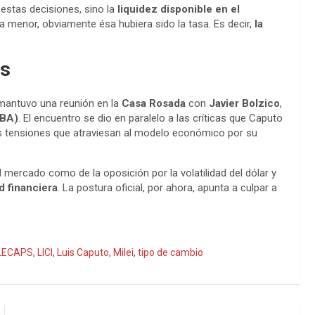
a estas decisiones, sino la
liquidez disponible en el
sa menor, obviamente ésa hubiera sido la tasa. Es decir,
la
os
antuvo una reunión en la
Casa Rosada
con
Javier Bolzico
,
EBA)
. El encuentro se dio en paralelo a las críticas que Caputo
 las tensiones que atraviesan al modelo económico por su
 mercado como de la oposición por la volatilidad del dólar y
d financiera
. La postura oficial, por ahora, apunta a culpar a
LECAPS
,
LICI
,
Luis Caputo
,
Milei
,
tipo de cambio