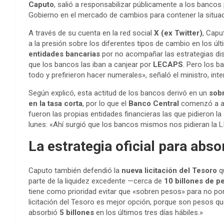
Caputo
, salió a responsabilizar públicamente a los bancos p
Gobierno en el mercado de cambios para contener la situac
A través de su cuenta en la red social
X (ex Twitter)
, Capu
a la presión sobre los diferentes tipos de cambio en los úl
entidades bancarias
por no acompañar las estrategias di
que los bancos las iban a canjear por
LECAPS
. Pero los b
todo y prefirieron hacer numerales», señaló el ministro, in
Según explicó, esta actitud de los bancos derivó en un
sob
en la tasa corta
, por lo que el
Banco Central
comenzó a a
fueron las propias entidades financieras las que pidieron l
lunes: «Ahí surgió que los bancos mismos nos pidieran la 
La estrategia oficial para abs
Caputo también defendió la
nueva licitación del Tesoro
qu
parte de la liquidez excedente —cerca de
10 billones de p
tiene como prioridad evitar que «sobren pesos» para no po
licitación del Tesoro es mejor opción, porque son pesos que
absorbió
5 billones
en los últimos tres días hábiles.»