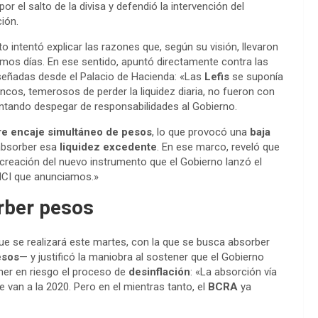
or el salto de la divisa y defendió la intervención del
ión.
to intentó explicar las razones que, según su visión, llevaron
timos días. En ese sentido, apuntó directamente contra las
señadas desde el Palacio de Hacienda: «Las
Lefis
se suponía
ancos, temerosos de perder la liquidez diaria, no fueron con
tentando despegar de responsabilidades al Gobierno.
re encaje simultáneo de pesos
, lo que provocó una
baja
bsorber esa
liquidez excedente
. En ese marco, reveló que
a creación del nuevo instrumento que el Gobierno lanzó el
LICI que anunciamos.»
orber pesos
e se realizará este martes, con la que se busca absorber
esos
— y justificó la maniobra al sostener que el Gobierno
ner en riesgo el proceso de
desinflación
: «La absorción vía
 van a la 2020. Pero en el mientras tanto, el
BCRA
ya