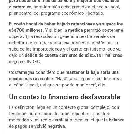
para sostener el tipo de cambio y mejorar sus chances
electorales
, pero también debe preservar el ancla fiscal,
pilar central del programa económico libertario.
El costo fiscal de haber bajado retenciones ya supera los
u$s700 millones
. Y si bien la medida permitió sostener el
superávit, la recaudación general muestra señales de
deterioro. A esto se suma una creciente presión por la
suba de las importaciones y el gasto en turismo, que ya
dejó un
déficit de cuenta corriente de u$s5.191 millones
,
según el INDEC.
Costamagna consideró que
mantener la baja sería una
opción más razonable
: “Hasta acá llegaste sin deteriorar
el déficit fiscal, así que se podría mantener”, dijo.
Un contexto financiero desfavorable
La definición llega en un contexto global complejo, con
tensiones internacionales que impactan sobre los
mercados y un frente cambiario local en el que
la balanza
de pagos se volvió negativa
.