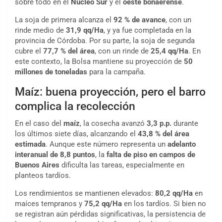
sobre todo en el
Núcleo Sur
y el
oeste bonaerense
.
La soja de primera alcanza el
92 % de avance
, con un
rinde medio de
31,9 qq/Ha
, y ya fue completada en la
provincia de Córdoba. Por su parte, la soja de segunda
cubre el
77,7 % del área
, con un rinde de
25,4 qq/Ha
. En
este contexto, la Bolsa mantiene su proyección de
50
millones de toneladas
para la campaña.
Maíz: buena proyección, pero el barro
complica la recolección
En el caso del
maíz
, la cosecha avanzó
3,3 p.p.
durante
los últimos siete días, alcanzando el
43,8 % del área
estimada
. Aunque este número representa un
adelanto
interanual de 8,8 puntos
, la
falta de piso en campos de
Buenos Aires
dificulta las tareas, especialmente en
planteos tardíos.
Los rendimientos se mantienen elevados:
80,2 qq/Ha
en
maíces tempranos y
75,2 qq/Ha
en los tardíos. Si bien no
se registran aún pérdidas significativas, la persistencia de