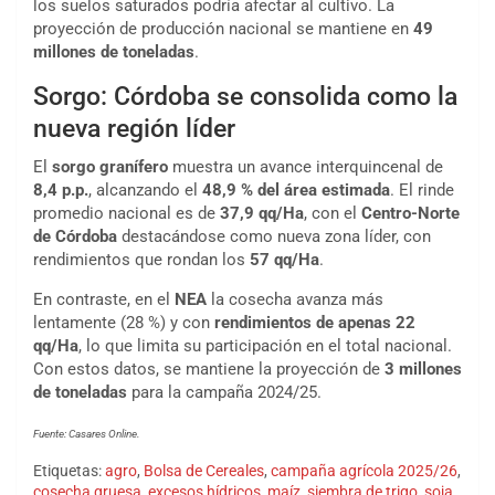
los suelos saturados podría afectar al cultivo. La
proyección de producción nacional se mantiene en
49
millones de toneladas
.
Sorgo: Córdoba se consolida como la
nueva región líder
El
sorgo granífero
muestra un avance interquincenal de
8,4 p.p.
, alcanzando el
48,9 % del área estimada
. El rinde
promedio nacional es de
37,9 qq/Ha
, con el
Centro-Norte
de Córdoba
destacándose como nueva zona líder, con
rendimientos que rondan los
57 qq/Ha
.
En contraste, en el
NEA
la cosecha avanza más
lentamente (28 %) y con
rendimientos de apenas 22
qq/Ha
, lo que limita su participación en el total nacional.
Con estos datos, se mantiene la proyección de
3 millones
de toneladas
para la campaña 2024/25.
Fuente: Casares Online.
Etiquetas:
agro
,
Bolsa de Cereales
,
campaña agrícola 2025/26
,
cosecha gruesa
,
excesos hídricos
,
maíz
,
siembra de trigo
,
soja
,