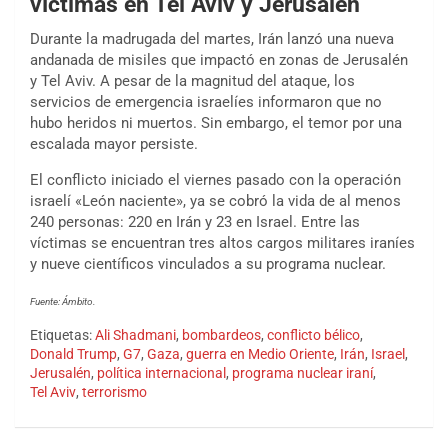
víctimas en Tel Aviv y Jerusalén
Durante la madrugada del martes, Irán lanzó una nueva
andanada de misiles que impactó en zonas de Jerusalén
y Tel Aviv. A pesar de la magnitud del ataque, los
servicios de emergencia israelíes informaron que no
hubo heridos ni muertos. Sin embargo, el temor por una
escalada mayor persiste.
El conflicto iniciado el viernes pasado con la operación
israelí «León naciente», ya se cobró la vida de al menos
240 personas: 220 en Irán y 23 en Israel. Entre las
víctimas se encuentran tres altos cargos militares iraníes
y nueve científicos vinculados a su programa nuclear.
Fuente: Ámbito.
Etiquetas:
Ali Shadmani
,
bombardeos
,
conflicto bélico
,
Donald Trump
,
G7
,
Gaza
,
guerra en Medio Oriente
,
Irán
,
Israel
,
Jerusalén
,
política internacional
,
programa nuclear iraní
,
Tel Aviv
,
terrorismo